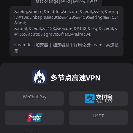
fast orange|快 橙|快柠檬加速器
&aelig;&micro;&middot;&eacute;&cedil;&yen;&aring
;&#138;&nbsp;&eacute;&#128;&#159;&aring;&#153;
&uml;
&auml;&cedil;&#128;&eacute;&#148;&reg;&ccedil;&
#155;&acute;&egrave;&frac34;&frac34;
steamdeck加速器 | 加速器哪个好用免费steam · 高速稳
定
多节点高速VPN
WeChat Pay
USDT